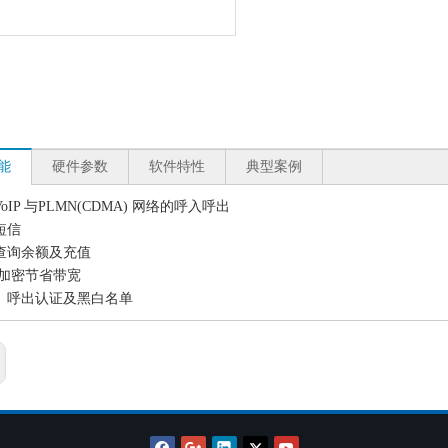
能
硬件参数
软件特性
典型案例
oIP 与PLMN(CDMA) 网络的呼入呼出
短信
查询余额及充值
ay加密节省带宽
、呼出认证及黑白名单