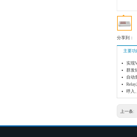
分享到：
主要功
实现V
群发
自动
Rel
呼入
上一条: